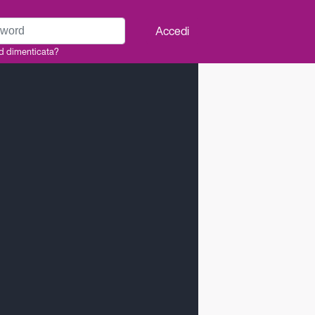
rd
Accedi
d dimenticata?