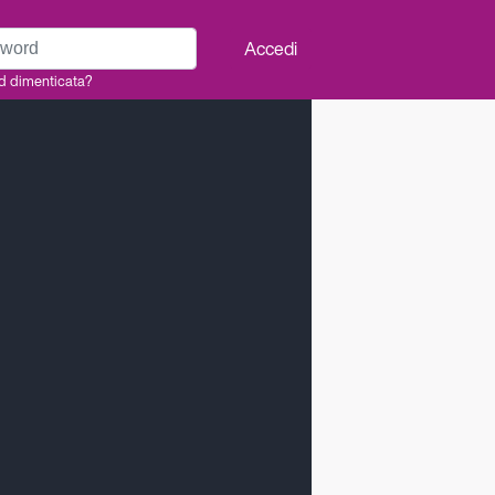
rd
Accedi
d dimenticata?