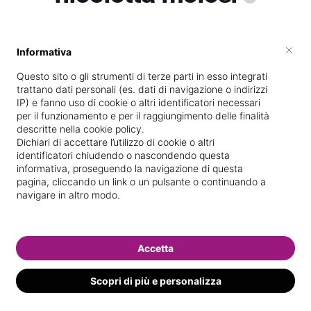
×
Informativa
Specializzata in
Epilazione con
laser/luce pulsata
Questo sito o gli strumenti di terze parti in esso integrati
trattano dati personali (es. dati di navigazione o indirizzi
Vedi le informazioni di nicoletta
IP) e fanno uso di cookie o altri identificatori necessari
per il funzionamento e per il raggiungimento delle finalità
descritte nella cookie policy.
Dichiari di accettare l’utilizzo di cookie o altri
identificatori chiudendo o nascondendo questa
informativa, proseguendo la navigazione di questa
pagina, cliccando un link o un pulsante o continuando a
navigare in altro modo.
Accetta
Scopri di più e personalizza