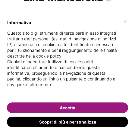
×
Informativa
Vive a
Ciampino
Questo sito o gli strumenti di terze parti in esso integrati
Specializzata in
Massaggi del
trattano dati personali (es. dati di navigazione o indirizzi
benessere
IP) e fanno uso di cookie o altri identificatori necessari
per il funzionamento e per il raggiungimento delle finalità
Vedi le informazioni di Lina
descritte nella cookie policy.
Dichiari di accettare l’utilizzo di cookie o altri
identificatori chiudendo o nascondendo questa
informativa, proseguendo la navigazione di questa
pagina, cliccando un link o un pulsante o continuando a
navigare in altro modo.
Accetta
Scopri di più e personalizza