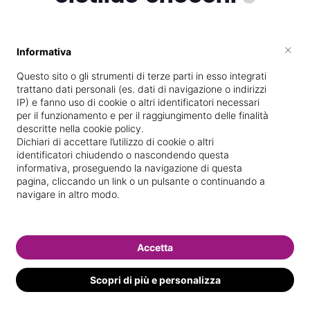
×
Informativa
Vive a
Roma
Questo sito o gli strumenti di terze parti in esso integrati
Specializzata in
Massaggi del
trattano dati personali (es. dati di navigazione o indirizzi
benessere
IP) e fanno uso di cookie o altri identificatori necessari
per il funzionamento e per il raggiungimento delle finalità
Vedi le informazioni di clotilde
descritte nella cookie policy.
Dichiari di accettare l’utilizzo di cookie o altri
identificatori chiudendo o nascondendo questa
informativa, proseguendo la navigazione di questa
pagina, cliccando un link o un pulsante o continuando a
navigare in altro modo.
Accetta
Scopri di più e personalizza