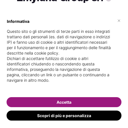
×
Informativa
Vive a
Jesi
Questo sito o gli strumenti di terze parti in esso integrati
Specializzata in
Massaggi del
trattano dati personali (es. dati di navigazione o indirizzi
benessere
IP) e fanno uso di cookie o altri identificatori necessari
per il funzionamento e per il raggiungimento delle finalità
Vedi le informazioni di Emyluna
descritte nella cookie policy.
Dichiari di accettare l’utilizzo di cookie o altri
identificatori chiudendo o nascondendo questa
informativa, proseguendo la navigazione di questa
pagina, cliccando un link o un pulsante o continuando a
navigare in altro modo.
Accetta
Scopri di più e personalizza