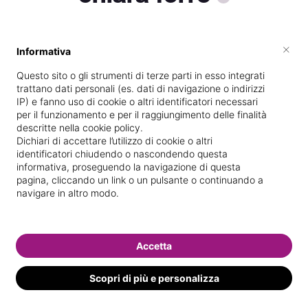
×
Informativa
Vive a
Alcamo
Questo sito o gli strumenti di terze parti in esso integrati
Specializzata in
Massaggi del
trattano dati personali (es. dati di navigazione o indirizzi
benessere
IP) e fanno uso di cookie o altri identificatori necessari
per il funzionamento e per il raggiungimento delle finalità
Vedi le informazioni di chiara
descritte nella cookie policy.
Dichiari di accettare l’utilizzo di cookie o altri
identificatori chiudendo o nascondendo questa
informativa, proseguendo la navigazione di questa
pagina, cliccando un link o un pulsante o continuando a
navigare in altro modo.
Accetta
Scopri di più e personalizza