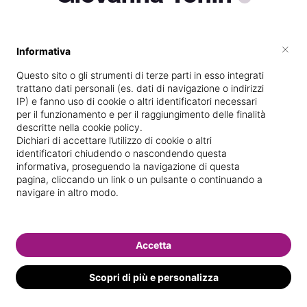
×
Informativa
Vive a
Cittadella
Questo sito o gli strumenti di terze parti in esso integrati
Specializzata in
Massaggi del
trattano dati personali (es. dati di navigazione o indirizzi
benessere
IP) e fanno uso di cookie o altri identificatori necessari
per il funzionamento e per il raggiungimento delle finalità
Vedi le informazioni di Giovanna
descritte nella cookie policy.
Dichiari di accettare l’utilizzo di cookie o altri
identificatori chiudendo o nascondendo questa
informativa, proseguendo la navigazione di questa
pagina, cliccando un link o un pulsante o continuando a
navigare in altro modo.
Accetta
Scopri di più e personalizza