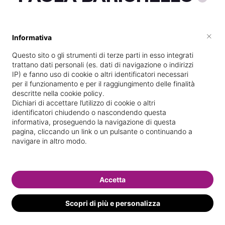
×
Informativa
Vive a
Vicenza
Questo sito o gli strumenti di terze parti in esso integrati
Specializzata in
Massaggi del
trattano dati personali (es. dati di navigazione o indirizzi
benessere
IP) e fanno uso di cookie o altri identificatori necessari
per il funzionamento e per il raggiungimento delle finalità
Vedi le informazioni di PAOLA
descritte nella cookie policy.
Dichiari di accettare l’utilizzo di cookie o altri
identificatori chiudendo o nascondendo questa
informativa, proseguendo la navigazione di questa
pagina, cliccando un link o un pulsante o continuando a
navigare in altro modo.
Accetta
Scopri di più e personalizza