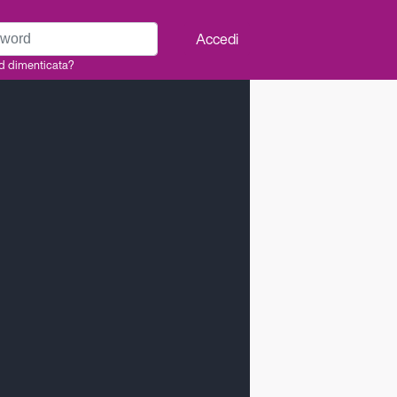
rd
Accedi
d dimenticata?