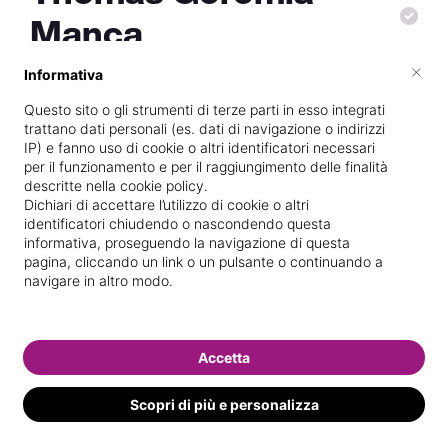
Manca
×
Informativa
Questo sito o gli strumenti di terze parti in esso integrati
Vive a
Cagliari
trattano dati personali (es. dati di navigazione o indirizzi
IP) e fanno uso di cookie o altri identificatori necessari
Specializzata in
Epilazione con cera
per il funzionamento e per il raggiungimento delle finalità
descritte nella cookie policy.
Vedi le informazioni di Thomas Geremia
Dichiari di accettare l’utilizzo di cookie o altri
identificatori chiudendo o nascondendo questa
informativa, proseguendo la navigazione di questa
pagina, cliccando un link o un pulsante o continuando a
navigare in altro modo.
Accetta
Scopri di più e personalizza