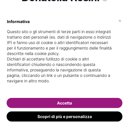
×
Informativa
Vive a
Milano
Questo sito o gli strumenti di terze parti in esso integrati
Specializzata in
Massaggi del
trattano dati personali (es. dati di navigazione o indirizzi
benessere
IP) e fanno uso di cookie o altri identificatori necessari
per il funzionamento e per il raggiungimento delle finalità
Vedi le informazioni di Donatella
descritte nella cookie policy.
Dichiari di accettare l’utilizzo di cookie o altri
identificatori chiudendo o nascondendo questa
informativa, proseguendo la navigazione di questa
pagina, cliccando un link o un pulsante o continuando a
navigare in altro modo.
Accetta
Scopri di più e personalizza