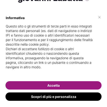
×
Informativa
Vive a
Pesaro
Questo sito o gli strumenti di terze parti in esso integrati
Specializzata in
Massaggi del
trattano dati personali (es. dati di navigazione o indirizzi
benessere
IP) e fanno uso di cookie o altri identificatori necessari
per il funzionamento e per il raggiungimento delle finalità
Vedi le informazioni di giovanni
descritte nella cookie policy.
Dichiari di accettare l’utilizzo di cookie o altri
identificatori chiudendo o nascondendo questa
informativa, proseguendo la navigazione di questa
pagina, cliccando un link o un pulsante o continuando a
navigare in altro modo.
Accetta
Scopri di più e personalizza