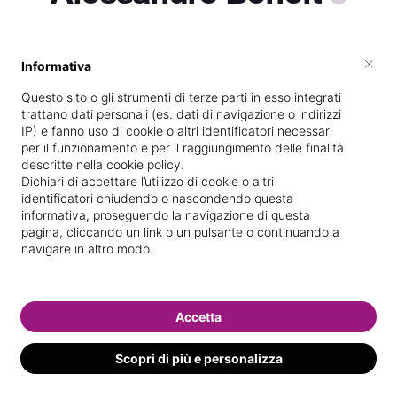
×
Informativa
Vive a
Rimini
Questo sito o gli strumenti di terze parti in esso integrati
Specializzata in
Trattamenti corpo
trattano dati personali (es. dati di navigazione o indirizzi
IP) e fanno uso di cookie o altri identificatori necessari
Vedi le informazioni di Alessandro
per il funzionamento e per il raggiungimento delle finalità
descritte nella cookie policy.
Dichiari di accettare l’utilizzo di cookie o altri
identificatori chiudendo o nascondendo questa
informativa, proseguendo la navigazione di questa
pagina, cliccando un link o un pulsante o continuando a
navigare in altro modo.
Accetta
Scopri di più e personalizza