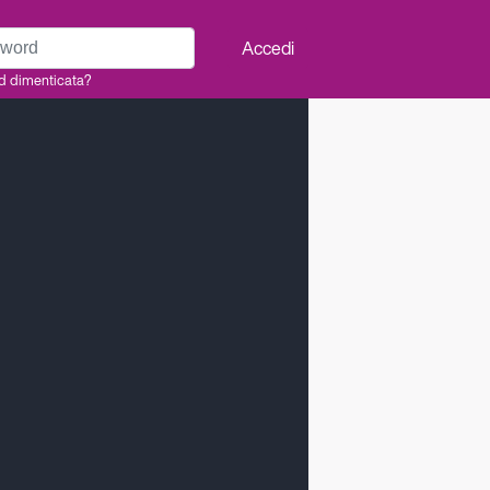
rd
Accedi
d dimenticata?