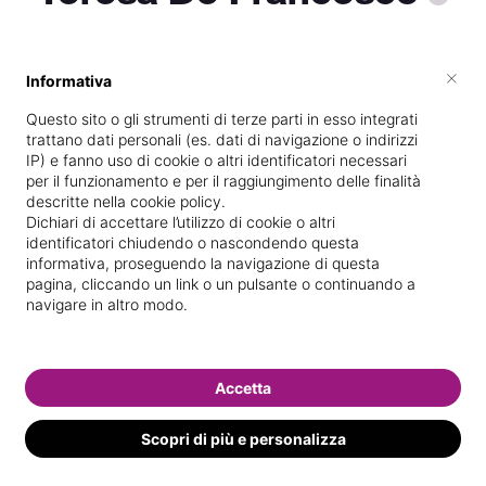
×
Informativa
Vive a
Altino
Questo sito o gli strumenti di terze parti in esso integrati
Specializzata in
Massaggi del
trattano dati personali (es. dati di navigazione o indirizzi
benessere
IP) e fanno uso di cookie o altri identificatori necessari
per il funzionamento e per il raggiungimento delle finalità
Vedi le informazioni di Teresa
descritte nella cookie policy.
Dichiari di accettare l’utilizzo di cookie o altri
identificatori chiudendo o nascondendo questa
informativa, proseguendo la navigazione di questa
pagina, cliccando un link o un pulsante o continuando a
navigare in altro modo.
Accetta
Scopri di più e personalizza