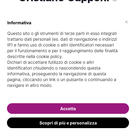
×
Informativa
Vive a
Altino
Questo sito o gli strumenti di terze parti in esso integrati
Specializzata in
Massaggi del
trattano dati personali (es. dati di navigazione o indirizzi
benessere
IP) e fanno uso di cookie o altri identificatori necessari
per il funzionamento e per il raggiungimento delle finalità
Vedi le informazioni di Cristiano
descritte nella cookie policy.
Dichiari di accettare l’utilizzo di cookie o altri
identificatori chiudendo o nascondendo questa
informativa, proseguendo la navigazione di questa
pagina, cliccando un link o un pulsante o continuando a
navigare in altro modo.
Accetta
Scopri di più e personalizza