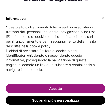
×
Informativa
Vive a
Altino
Questo sito o gli strumenti di terze parti in esso integrati
Specializzata in
Massaggi del
trattano dati personali (es. dati di navigazione o indirizzi
benessere
IP) e fanno uso di cookie o altri identificatori necessari
per il funzionamento e per il raggiungimento delle finalità
Vedi le informazioni di Giulia
descritte nella cookie policy.
Dichiari di accettare l’utilizzo di cookie o altri
identificatori chiudendo o nascondendo questa
informativa, proseguendo la navigazione di questa
pagina, cliccando un link o un pulsante o continuando a
navigare in altro modo.
Accetta
Scopri di più e personalizza