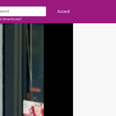
rd
Accedi
d dimenticata?