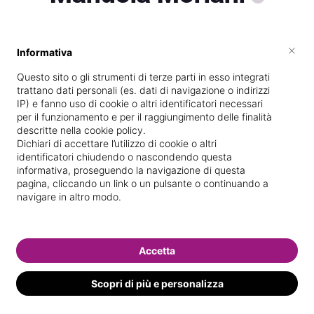
×
Informativa
Titolare presso
Zen Benessere
Questo sito o gli strumenti di terze parti in esso integrati
Diplomata
presso la scuola
DORA
trattano dati personali (es. dati di navigazione o indirizzi
Bruschi
nel
25/
06/
1996
IP) e fanno uso di cookie o altri identificatori necessari
per il funzionamento e per il raggiungimento delle finalità
Specializzata in
Trattamenti corpo
descritte nella cookie policy.
Dichiari di accettare l’utilizzo di cookie o altri
Vedi le informazioni di Manuela
identificatori chiudendo o nascondendo questa
informativa, proseguendo la navigazione di questa
pagina, cliccando un link o un pulsante o continuando a
navigare in altro modo.
Accetta
Scopri di più e personalizza