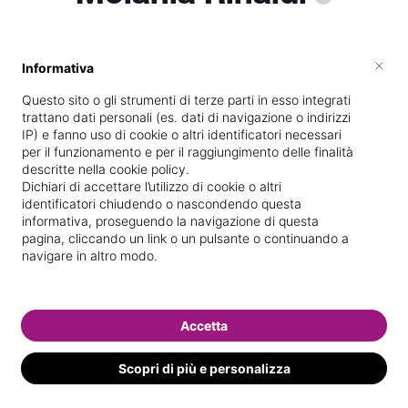
×
Informativa
Titolare presso
L’estetista
Questo sito o gli strumenti di terze parti in esso integrati
Scuola di estetica frequentata
trattano dati personali (es. dati di navigazione o indirizzi
IP) e fanno uso di cookie o altri identificatori necessari
Vedi le informazioni di Melania
per il funzionamento e per il raggiungimento delle finalità
descritte nella cookie policy.
Dichiari di accettare l’utilizzo di cookie o altri
identificatori chiudendo o nascondendo questa
informativa, proseguendo la navigazione di questa
pagina, cliccando un link o un pulsante o continuando a
navigare in altro modo.
Accetta
Scopri di più e personalizza