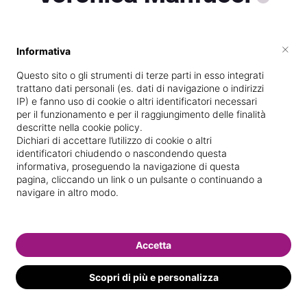
×
Informativa
Titolare presso
Centro Estetico La
Plus Belle
Questo sito o gli strumenti di terze parti in esso integrati
trattano dati personali (es. dati di navigazione o indirizzi
Diplomata
presso la scuola
New Line
IP) e fanno uso di cookie o altri identificatori necessari
Academy
nel
21/
11/
2015
per il funzionamento e per il raggiungimento delle finalità
descritte nella cookie policy.
Specializzata in
Ricostruzione unghie
Dichiari di accettare l’utilizzo di cookie o altri
identificatori chiudendo o nascondendo questa
Vedi le informazioni di Veronica
informativa, proseguendo la navigazione di questa
pagina, cliccando un link o un pulsante o continuando a
navigare in altro modo.
Accetta
Scopri di più e personalizza