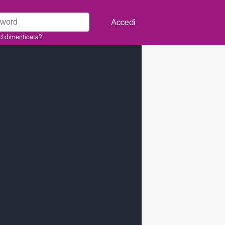
rd
Accedi
d dimenticata?