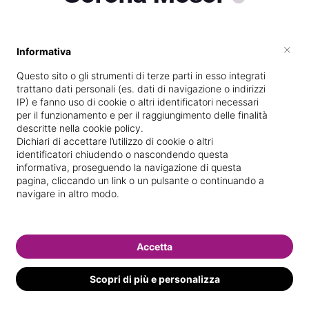
×
Informativa
Titolare presso
Il Girasole centro
estetico
Questo sito o gli strumenti di terze parti in esso integrati
trattano dati personali (es. dati di navigazione o indirizzi
Scuola di estetica frequentata
IP) e fanno uso di cookie o altri identificatori necessari
per il funzionamento e per il raggiungimento delle finalità
Vedi le informazioni di Serena
descritte nella cookie policy.
Dichiari di accettare l’utilizzo di cookie o altri
identificatori chiudendo o nascondendo questa
informativa, proseguendo la navigazione di questa
pagina, cliccando un link o un pulsante o continuando a
navigare in altro modo.
Accetta
Scopri di più e personalizza