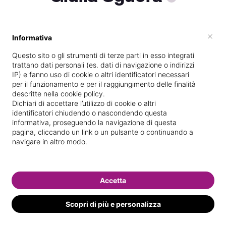
×
Informativa
Vive a
Roma
Questo sito o gli strumenti di terze parti in esso integrati
Dipendente presso
Segreti di donna
trattano dati personali (es. dati di navigazione o indirizzi
IP) e fanno uso di cookie o altri identificatori necessari
Specializzata
presso la scuola
Scuola
per il funzionamento e per il raggiungimento delle finalità
di Estetica Pey's srl
nel
16/
07/
2018
descritte nella cookie policy.
Dichiari di accettare l’utilizzo di cookie o altri
Di
Roma
identificatori chiudendo o nascondendo questa
informativa, proseguendo la navigazione di questa
Specializzata in
Epilazione con filo
pagina, cliccando un link o un pulsante o continuando a
navigare in altro modo.
Vedi le informazioni di Giulia
Accetta
Scopri di più e personalizza