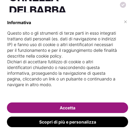
DELBARBA
×
Informativa
Questo sito o gli strumenti di terze parti in esso integrati
Titolare presso
ELISIR di Delbarba d &
trattano dati personali (es. dati di navigazione o indirizzi
IP) e fanno uso di cookie o altri identificatori necessari
c snc
per il funzionamento e per il raggiungimento delle finalità
Scuola di estetica frequentata
descritte nella cookie policy.
Dichiari di accettare l’utilizzo di cookie o altri
Vedi le informazioni di ORNELLA
identificatori chiudendo o nascondendo questa
informativa, proseguendo la navigazione di questa
pagina, cliccando un link o un pulsante o continuando a
Following
navigare in altro modo.
1 following
Accetta
Scopri di più e personalizza