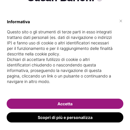
×
Informativa
Titolare presso
Esteticamente di
Susan Barioni
Questo sito o gli strumenti di terze parti in esso integrati
trattano dati personali (es. dati di navigazione o indirizzi
Diplomata
presso la scuola
Ecipar
IP) e fanno uso di cookie o altri identificatori necessari
Ferrara Scarl
nel
19/
07/
2017
per il funzionamento e per il raggiungimento delle finalità
descritte nella cookie policy.
Vedi le informazioni di Susan
Dichiari di accettare l’utilizzo di cookie o altri
identificatori chiudendo o nascondendo questa
informativa, proseguendo la navigazione di questa
pagina, cliccando un link o un pulsante o continuando a
navigare in altro modo.
Accetta
Scopri di più e personalizza