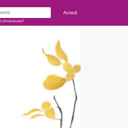
rd
Accedi
d dimenticata?