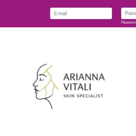
E-mail
Passwo
Passwor