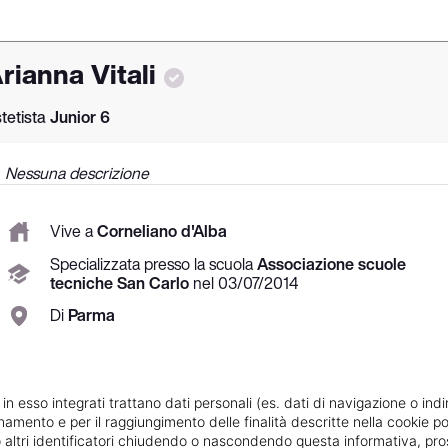
rianna Vitali
tetista
Junior
6
Nessuna descrizione
Vive a
Corneliano d'Alba
Specializzata
presso la scuola
Associazione scuole
tecniche San Carlo
nel
03/
07/
2014
Di
Parma
Specializzata in
Trattamenti viso
Vedi le informazioni di Arianna
 in esso integrati trattano dati personali (es. dati di navigazione o indi
ionamento e per il raggiungimento delle finalità descritte nella cookie po
ie o altri identificatori chiudendo o nascondendo questa informativa, 