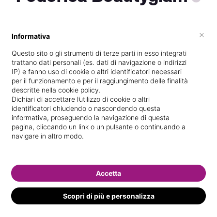
×
Informativa
Titolare presso
Beauty glam di
Federica D’urso
Questo sito o gli strumenti di terze parti in esso integrati
trattano dati personali (es. dati di navigazione o indirizzi
Diplomata
presso la scuola
Eris scuola
IP) e fanno uso di cookie o altri identificatori necessari
di formazione professionale
nel
per il funzionamento e per il raggiungimento delle finalità
descritte nella cookie policy.
11/
07/
2014
Dichiari di accettare l’utilizzo di cookie o altri
identificatori chiudendo o nascondendo questa
Specializzata in
Ricostruzione unghie
informativa, proseguendo la navigazione di questa
pagina, cliccando un link o un pulsante o continuando a
Vedi le informazioni di Federica
navigare in altro modo.
Accetta
Scopri di più e personalizza