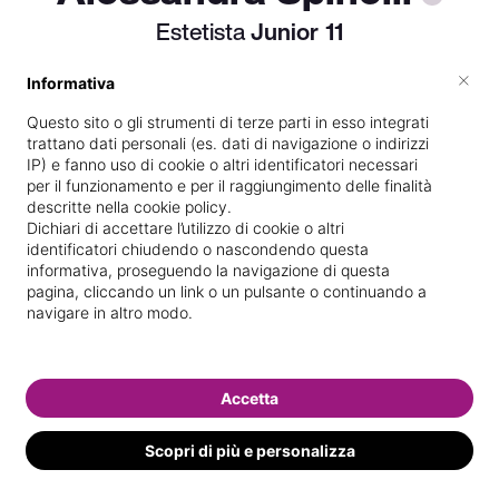
Estetista
Junior
11
×
Informativa
Questo sito o gli strumenti di terze parti in esso integrati
Vive a
Corsico
trattano dati personali (es. dati di navigazione o indirizzi
IP) e fanno uso di cookie o altri identificatori necessari
Dipendente presso
FARMACIA barona
per il funzionamento e per il raggiungimento delle finalità
descritte nella cookie policy.
Scuola di estetica frequentata
Dichiari di accettare l’utilizzo di cookie o altri
identificatori chiudendo o nascondendo questa
Di
Milano
informativa, proseguendo la navigazione di questa
Specializzata in
Epilazione con
pagina, cliccando un link o un pulsante o continuando a
navigare in altro modo.
laser/luce pulsata
Vedi le informazioni di Alessandra
Accetta
Scopri di più e personalizza