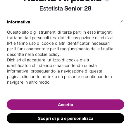
Estetista
Senior
28
×
Informativa
Dipendente presso
Centro estetico
Questo sito o gli strumenti di terze parti in esso integrati
trattano dati personali (es. dati di navigazione o indirizzi
farmacia ricaldone
IP) e fanno uso di cookie o altri identificatori necessari
Diplomata
presso la scuola
CFP
per il funzionamento e per il raggiungimento delle finalità
descritte nella cookie policy.
regione
nel
01/
02/
1993
Dichiari di accettare l’utilizzo di cookie o altri
identificatori chiudendo o nascondendo questa
Vedi le informazioni di Tiziana
informativa, proseguendo la navigazione di questa
pagina, cliccando un link o un pulsante o continuando a
navigare in altro modo.
Accetta
Scopri di più e personalizza