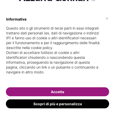
×
Informativa
Titolare presso
Estetica Azzurra
Questo sito o gli strumenti di terze parti in esso integrati
Diplomata
presso la scuola
Consorzio
trattano dati personali (es. dati di navigazione o indirizzi
per la formazione pProfessionale di
IP) e fanno uso di cookie o altri identificatori necessari
per il funzionamento e per il raggiungimento delle finalità
Forlì
nel
25/
02/
2002
descritte nella cookie policy.
Dichiari di accettare l’utilizzo di cookie o altri
Vedi le informazioni di Azzurra
identificatori chiudendo o nascondendo questa
informativa, proseguendo la navigazione di questa
pagina, cliccando un link o un pulsante o continuando a
navigare in altro modo.
Accetta
Scopri di più e personalizza