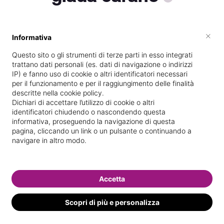
×
Informativa
Titolare presso
GC ESTETICA
Questo sito o gli strumenti di terze parti in esso integrati
Diplomata
presso la scuola
trattano dati personali (es. dati di navigazione o indirizzi
Associazione Club beauté Milano
IP) e fanno uso di cookie o altri identificatori necessari
per il funzionamento e per il raggiungimento delle finalità
Acconciatura Milano Estetica
nel
descritte nella cookie policy.
27/
06/
2014
Dichiari di accettare l’utilizzo di cookie o altri
identificatori chiudendo o nascondendo questa
Specializzata in
Manicure specialistica
informativa, proseguendo la navigazione di questa
pagina, cliccando un link o un pulsante o continuando a
Vedi le informazioni di giada
navigare in altro modo.
Accetta
Scopri di più e personalizza