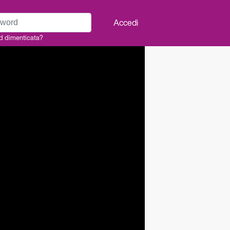
rd
Accedi
d dimenticata?