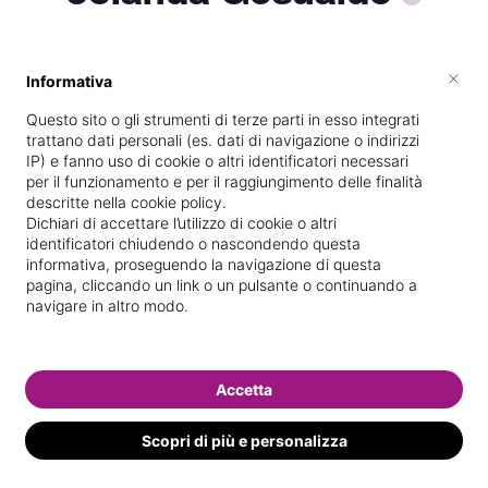
×
Informativa
Diplomata
presso la scuola
Sear via
L.giulietti 11 novara
nel
16/
09/
2020
Questo sito o gli strumenti di terze parti in esso integrati
trattano dati personali (es. dati di navigazione o indirizzi
Vedi le informazioni di Jolanda
IP) e fanno uso di cookie o altri identificatori necessari
per il funzionamento e per il raggiungimento delle finalità
descritte nella cookie policy.
Dichiari di accettare l’utilizzo di cookie o altri
identificatori chiudendo o nascondendo questa
informativa, proseguendo la navigazione di questa
pagina, cliccando un link o un pulsante o continuando a
navigare in altro modo.
Accetta
Scopri di più e personalizza