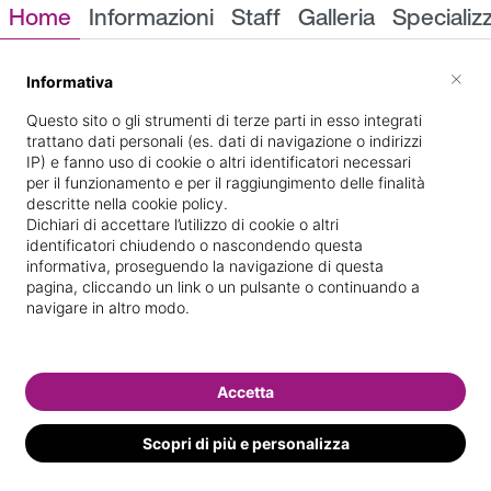
Home
Informazioni
Staff
Galleria
Specializ
Informazioni
×
Informativa
Questo sito o gli strumenti di terze parti in esso integrati
trattano dati personali (es. dati di navigazione o indirizzi
IP) e fanno uso di cookie o altri identificatori necessari
per il funzionamento e per il raggiungimento delle finalità
descritte nella cookie policy.
Dichiari di accettare l’utilizzo di cookie o altri
identificatori chiudendo o nascondendo questa
79, VIA PESCATORI S.
Indicazioni stradali
informativa, proseguendo la navigazione di questa
pagina, cliccando un link o un pulsante o continuando a
navigare in altro modo.
Il nostro staff
Accetta
Scopri di più e personalizza